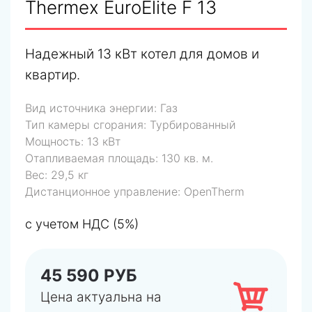
Thermex EuroElite F 13
Надежный 13 кВт котел для домов и
квартир.
Вид источника энергии:
Газ
Тип камеры сгорания:
Турбированный
Мощность:
13 кВт
Отапливаемая площадь:
130 кв. м.
Вес:
29,5 кг
Дистанционное управление:
OpenTherm
с учетом НДС (5%)
45 590 РУБ
Цена актуальна на