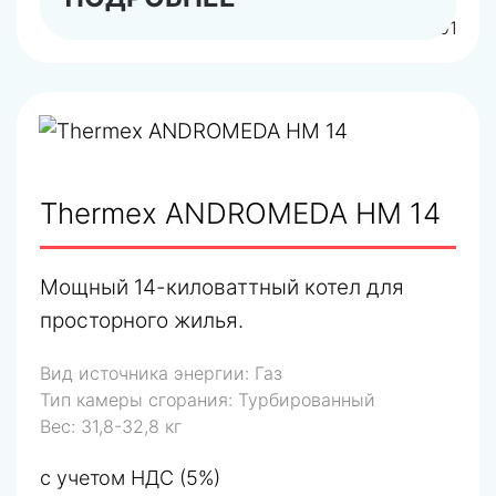
арт.TR300800001
Thermex ANDROMEDA HM 14
Мощный 14-киловаттный котел для
просторного жилья.
Вид источника энергии:
Газ
Тип камеры сгорания:
Турбированный
Вес:
31,8-32,8 кг
с учетом НДС (5%)