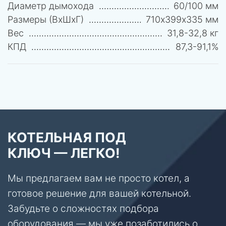
Диаметр дымохода
60/100 мм
Размеры (ВхШхГ)
710х399х335 мм
Вес
31,8-32,8 кг
КПД
87,3-91,1%
КОТЕЛЬНАЯ ПОД
КЛЮЧ — ЛЕГКО!
Мы предлагаем вам не просто котел, а
готовое решение для вашей котельной.
Забудьте о сложностях подбора
оборудования — мы уже позаботились о