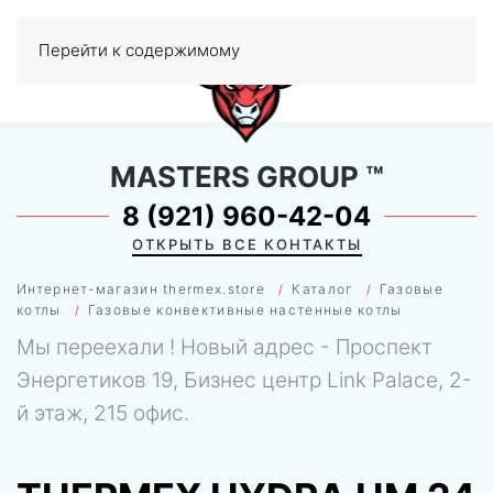
Перейти к содержимому
МЕНЮ
0
MASTERS GROUP
™
8 (921) 960-42-04
ОТКРЫТЬ ВСЕ КОНТАКТЫ
Интернет-магазин thermex.store
Каталог
Газовые
котлы
Газовые конвективные настенные котлы
Мы переехали ! Новый адрес - Проспект
Энергетиков 19, Бизнес центр Link Palace, 2-
й этаж, 215 офис.