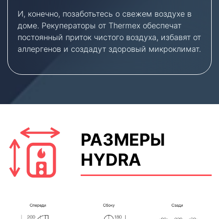
И, конечно, позаботьтесь о свежем воздухе в
доме. Рекуператоры от Thermex обеспечат
постоянный приток чистого воздуха, избавят от
аллергенов и создадут здоровый микроклимат.
РАЗМЕРЫ
HYDRA