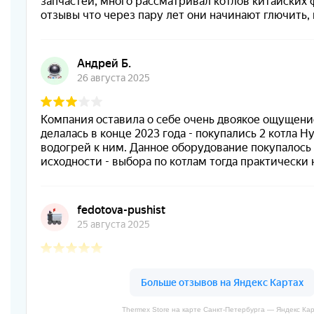
Thermex Store на карте Санкт‑Петербурга — Яндекс Ка