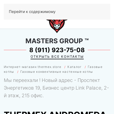
Перейти к содержимому
МЕНЮ
0
MASTERS GROUP
™
8 (911) 923-75-08
ОТКРЫТЬ ВСЕ КОНТАКТЫ
Интернет-магазин thermex.store
Каталог
Газовые
котлы
Газовые конвективные настенные котлы
Мы переехали ! Новый адрес - Проспект
Энергетиков 19, Бизнес центр Link Palace, 2-
й этаж, 215 офис.