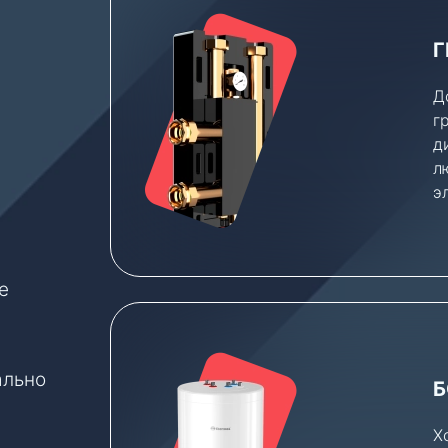
Г
Д
г
д
л
э
е
е
ально
Б
Х