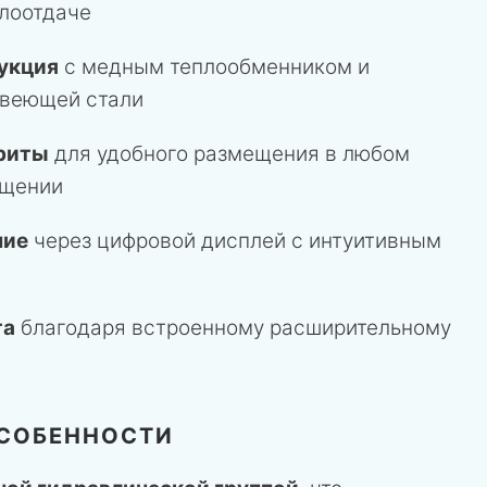
лоотдаче
укция
с медным теплообменником и
авеющей стали
риты
для удобного размещения в любом
ещении
ние
через цифровой дисплей с интуитивным
та
благодаря встроенному расширительному
ОСОБЕННОСТИ