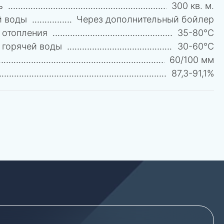
ь
300 кв. м.
й воды
Через дополнительный бойлер
 отопления
35-80°C
 горячей воды
30-60°C
60/100 мм
87,3-91,1%