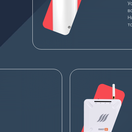
У
в
Н
т