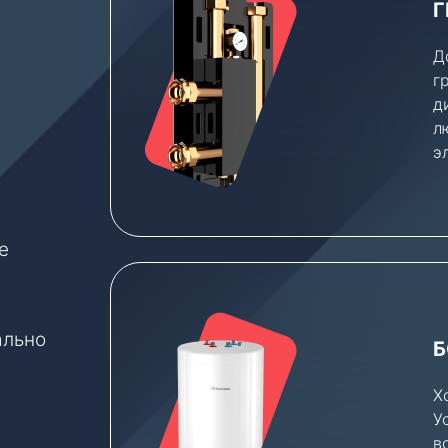
Г
Д
г
д
л
э
е
е
ально
Б
Х
У
в