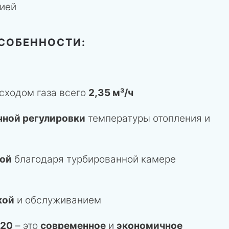
тией
СОБЕННОСТИ:
ходом газа всего
2,35 м³/ч
чной регулировки
температуры отопления и
ой
благодаря турбированной камере
кой
и обслуживанием
 20
– это
современное
и
экономичное