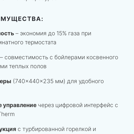
ИМУЩЕСТВА:
ность
– экономия до 15% газа при
мнатного термостата
– совместимость с бойлерами косвенного
ами теплых полов
меры
(740×440×235 мм) для удобного
е управление
через цифровой интерфейс с
Therm
укция
с турбированной горелкой и