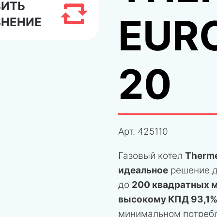
ВИТЬ
EURO
ВНЕНИЕ
20
Арт.
425110
Газовый котел
Therme
идеальное
решение д
до
200 квадратных 
высокому КПД 93,1
минимальном потребл