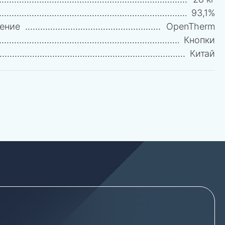
93,1%
ение
OpenTherm
Кнопки
Китай