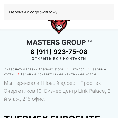
Перейти к содержимому
МЕНЮ
0
MASTERS GROUP
™
8 (911) 923-75-08
ОТКРЫТЬ ВСЕ КОНТАКТЫ
Интернет-магазин thermex.store
Каталог
Газовые
котлы
Газовые конвективные настенные котлы
Мы переехали ! Новый адрес - Проспект
Энергетиков 19, Бизнес центр Link Palace, 2-
й этаж, 215 офис.