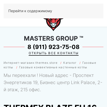
Перейти к содержимому
МЕНЮ
0
MASTERS GROUP
™
8 (911) 923-75-08
ОТКРЫТЬ ВСЕ КОНТАКТЫ
Интернет-магазин thermex.store
Каталог
Газовые
котлы
Газовые конвективные настенные котлы
Мы переехали ! Новый адрес - Проспект
Энергетиков 19, Бизнес центр Link Palace, 2-
й этаж, 215 офис.