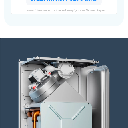
Thermex Store на карте Санкт‑Петербурга — Яндекс Карты