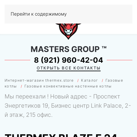
Перейти к содержимому
МЕНЮ
0
MASTERS GROUP
™
8 (921) 960-42-04
ОТКРЫТЬ ВСЕ КОНТАКТЫ
Интернет-магазин thermex.store
Каталог
Газовые
котлы
Газовые конвективные настенные котлы
Мы переехали ! Новый адрес - Проспект
Энергетиков 19, Бизнес центр Link Palace, 2-
й этаж, 215 офис.