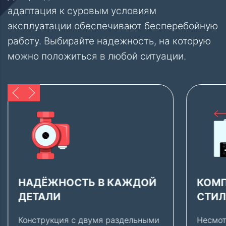
адаптация к суровым условиям
эксплуатации обеспечивают бесперебойную
работу. Выбирайте надежность, на которую
можно положиться в любой ситуации.
КОМПАКТНЫЙ И
БЕЗО
СТИЛЬНЫЙ
УНИВ
Несмотря на мощь, THERMEX
THERM