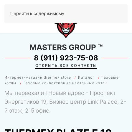
Перейти к содержимому
МЕНЮ
0
MASTERS GROUP
™
8 (911) 923-75-08
ОТКРЫТЬ ВСЕ КОНТАКТЫ
Интернет-магазин thermex.store
Каталог
Газовые
котлы
Газовые конвективные настенные котлы
Мы переехали ! Новый адрес - Проспект
Энергетиков 19, Бизнес центр Link Palace, 2-
й этаж, 215 офис.