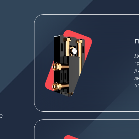
Г
Д
г
д
л
э
е
е