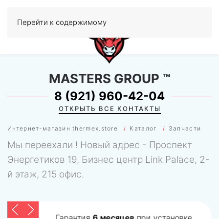
Перейти к содержимому
МЕНЮ
0
MASTERS GROUP
™
8 (921) 960-42-04
ОТКРЫТЬ ВСЕ КОНТАКТЫ
Интернет-магазин thermex.store
Каталог
Запчасти
Мы переехали ! Новый адрес - Проспект
Энергетиков 19, Бизнес центр Link Palace, 2-
й этаж, 215 офис.
Гарантия
6 месяцев
при установке