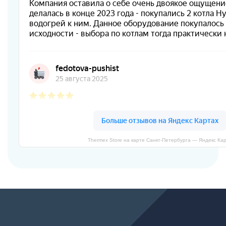
Thermex Store на карте Санкт‑Петербурга — Яндекс Ка