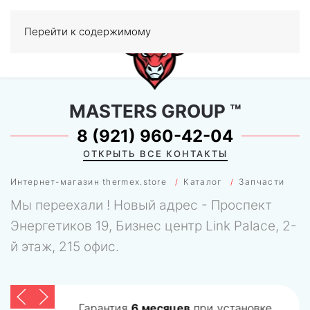
Перейти к содержимому
МЕНЮ
0
MASTERS GROUP
™
8 (921) 960-42-04
ОТКРЫТЬ ВСЕ КОНТАКТЫ
Интернет-магазин thermex.store
Каталог
Запчасти
Мы переехали ! Новый адрес - Проспект
Энергетиков 19, Бизнес центр Link Palace, 2-
й этаж, 215 офис.
Гарантия
6 месяцев
при установке