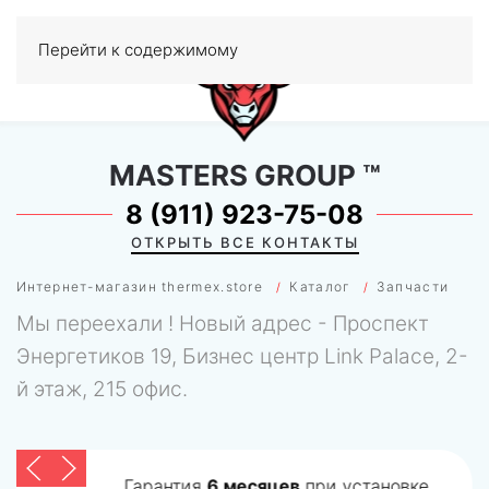
Перейти к содержимому
МЕНЮ
0
MASTERS GROUP
™
8 (911) 923-75-08
ОТКРЫТЬ ВСЕ КОНТАКТЫ
Интернет-магазин thermex.store
Каталог
Запчасти
Мы переехали ! Новый адрес - Проспект
Энергетиков 19, Бизнес центр Link Palace, 2-
й этаж, 215 офис.
Гарантия
6 месяцев
при установке