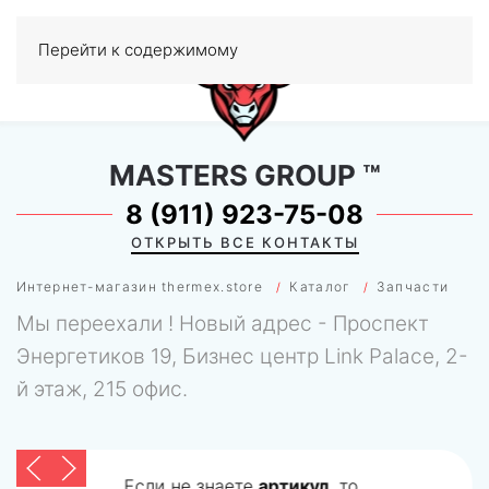
Перейти к содержимому
МЕНЮ
0
MASTERS GROUP
™
8 (911) 923-75-08
ОТКРЫТЬ ВСЕ КОНТАКТЫ
Интернет-магазин thermex.store
Каталог
Запчасти
Мы переехали ! Новый адрес - Проспект
Энергетиков 19, Бизнес центр Link Palace, 2-
й этаж, 215 офис.
Если не знаете
артикул
, то