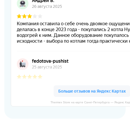
Thermex Store на карте Санкт‑Петербурга — Яндекс Ка