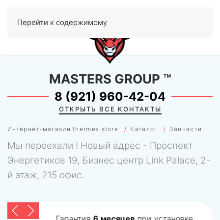
Перейти к содержимому
МЕНЮ
0
MASTERS GROUP
™
8 (921) 960-42-04
ОТКРЫТЬ ВСЕ КОНТАКТЫ
Интернет-магазин thermex.store
Каталог
Запчасти
Мы переехали ! Новый адрес - Проспект
Энергетиков 19, Бизнес центр Link Palace, 2-
й этаж, 215 офис.
Гарантия
6 месяцев
при установке