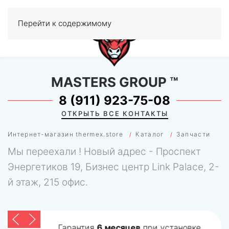
Перейти к содержимому
МЕНЮ
0
MASTERS GROUP
™
8 (911) 923-75-08
ОТКРЫТЬ ВСЕ КОНТАКТЫ
Интернет-магазин thermex.store
Каталог
Запчасти
Мы переехали ! Новый адрес - Проспект
Энергетиков 19, Бизнес центр Link Palace, 2-
й этаж, 215 офис.
Гарантия
6 месяцев
при установке