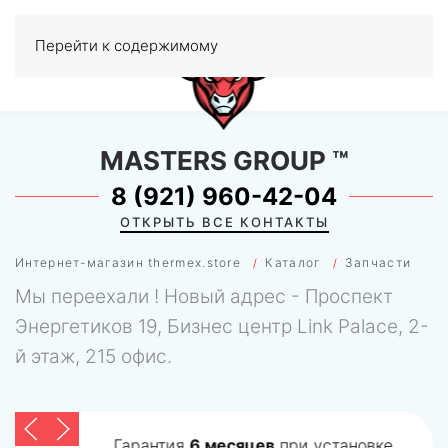
Перейти к содержимому
МЕНЮ
0
MASTERS GROUP
™
8 (921) 960-42-04
ОТКРЫТЬ ВСЕ КОНТАКТЫ
Интернет-магазин thermex.store
Каталог
Запчасти
Мы переехали ! Новый адрес - Проспект
Энергетиков 19, Бизнес центр Link Palace, 2-
й этаж, 215 офис.
Гарантия
6 месяцев
при установке