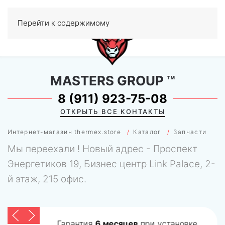
Перейти к содержимому
МЕНЮ
0
MASTERS GROUP
™
8 (911) 923-75-08
ОТКРЫТЬ ВСЕ КОНТАКТЫ
Интернет-магазин thermex.store
Каталог
Запчасти
Мы переехали ! Новый адрес - Проспект
Энергетиков 19, Бизнес центр Link Palace, 2-
й этаж, 215 офис.
Гарантия
6 месяцев
при установке