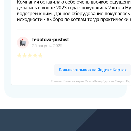
Thermex Store на карте Санкт‑Петербурга — Яндекс Ка