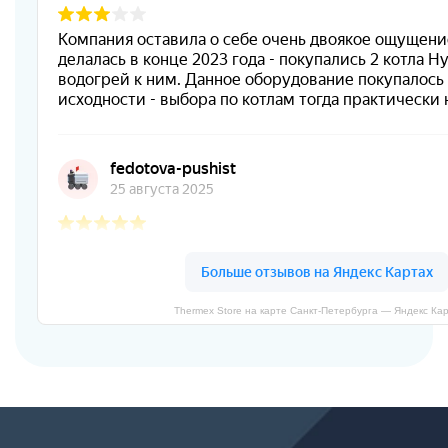
Thermex Store на карте Санкт‑Петербурга — Яндекс Ка