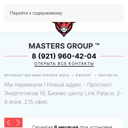
Перейти к содержимому
МЕНЮ
0
MASTERS GROUP
™
8 (921) 960-42-04
ОТКРЫТЬ ВСЕ КОНТАКТЫ
Интернет-магазин thermex.store
Каталог
Запчасти
Мы переехали ! Новый адрес - Проспект
Энергетиков 19, Бизнес центр Link Palace, 2-
й этаж, 215 офис.
Гарантия
6 месяцев
при установке