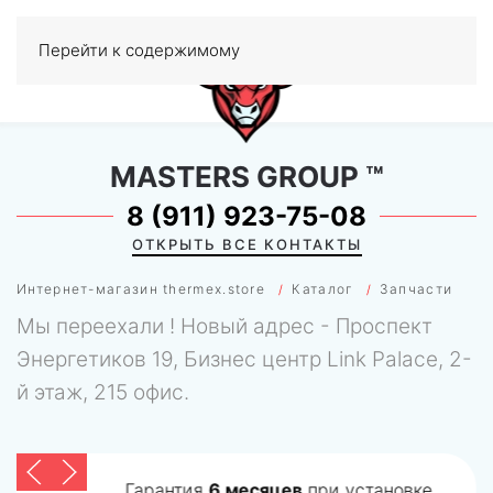
Перейти к содержимому
МЕНЮ
0
MASTERS GROUP
™
8 (911) 923-75-08
ОТКРЫТЬ ВСЕ КОНТАКТЫ
Интернет-магазин thermex.store
Каталог
Запчасти
Мы переехали ! Новый адрес - Проспект
Энергетиков 19, Бизнес центр Link Palace, 2-
й этаж, 215 офис.
Гарантия
6 месяцев
при установке