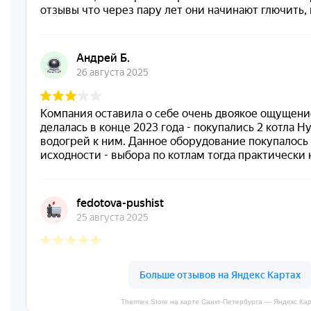
Thermex Store на карте Санкт‑Петербурга — Яндекс Ка