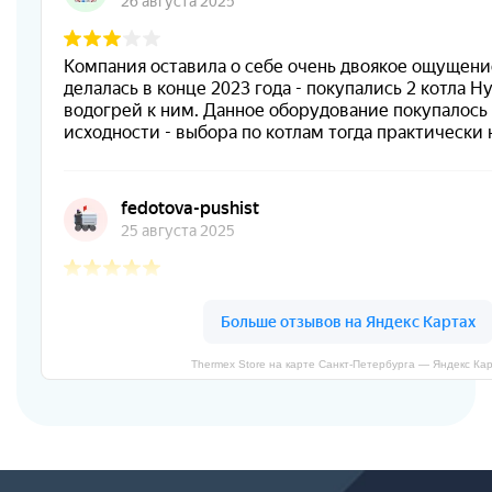
Thermex Store на карте Санкт‑Петербурга — Яндекс Ка