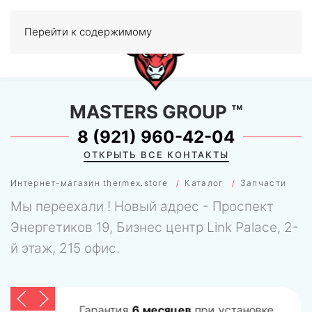
Перейти к содержимому
МЕНЮ
0
MASTERS GROUP
™
8 (921) 960-42-04
ОТКРЫТЬ ВСЕ КОНТАКТЫ
Интернет-магазин thermex.store
Каталог
Запчасти
Мы переехали ! Новый адрес - Проспект
Энергетиков 19, Бизнес центр Link Palace, 2-
й этаж, 215 офис.
Гарантия
6 месяцев
при установке