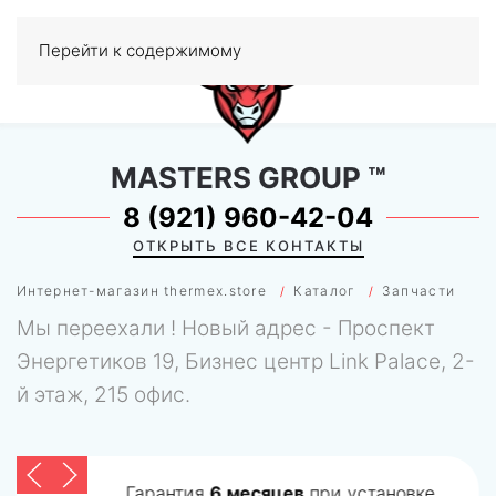
Перейти к содержимому
МЕНЮ
0
MASTERS GROUP
™
8 (921) 960-42-04
ОТКРЫТЬ ВСЕ КОНТАКТЫ
Интернет-магазин thermex.store
Каталог
Запчасти
Мы переехали ! Новый адрес - Проспект
Энергетиков 19, Бизнес центр Link Palace, 2-
й этаж, 215 офис.
Гарантия
6 месяцев
при установке