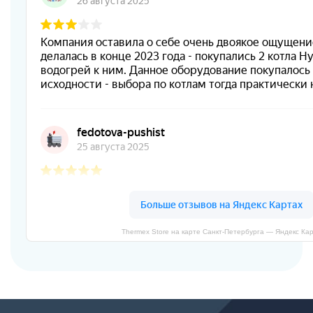
Thermex Store на карте Санкт‑Петербурга — Яндекс Ка