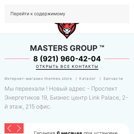
Перейти к содержимому
МЕНЮ
0
MASTERS GROUP
™
8 (921) 960-42-04
ОТКРЫТЬ ВСЕ КОНТАКТЫ
Интернет-магазин thermex.store
Каталог
Запчасти
Мы переехали ! Новый адрес - Проспект
Энергетиков 19, Бизнес центр Link Palace, 2-
й этаж, 215 офис.
Гарантия
6 месяцев
при установке