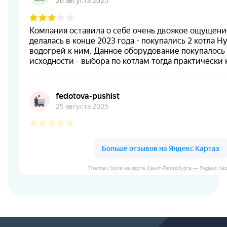
Thermex Store на карте Санкт‑Петербурга — Яндекс Ка