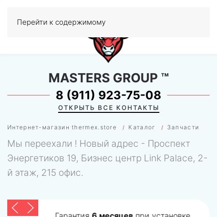
Перейти к содержимому
МЕНЮ
0
MASTERS GROUP
™
8 (911) 923-75-08
ОТКРЫТЬ ВСЕ КОНТАКТЫ
Интернет-магазин thermex.store
Каталог
Запчасти
Мы переехали ! Новый адрес - Проспект
Энергетиков 19, Бизнес центр Link Palace, 2-
й этаж, 215 офис.
Гарантия
6 месяцев
при установке