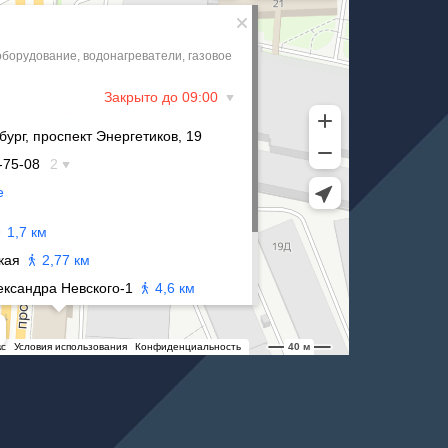
жна
м
чное
 центра