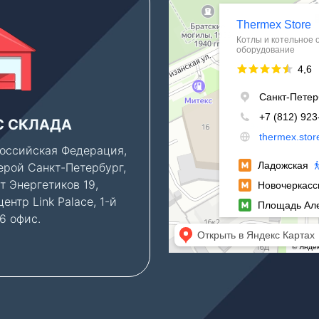
С СКЛАДА
ПАРКОВКА
оссийская Федерация,
Клиентам, которым ну
ерой Санкт-Петербург,
консультация по новы
т Энергетиков 19,
объектам, мы можем
ентр Link Palace, 1-й
предоставить парково
06 офис.
место во дворе бизнес
— бесплатно.