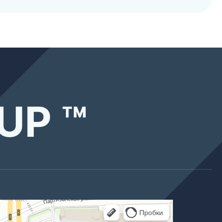
UP ™
 Санкт‑Петербурге
ге