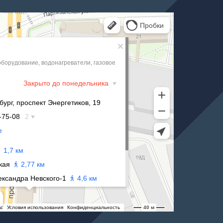
 Санкт‑Петербурге
ге
жна
м
чное
 центра