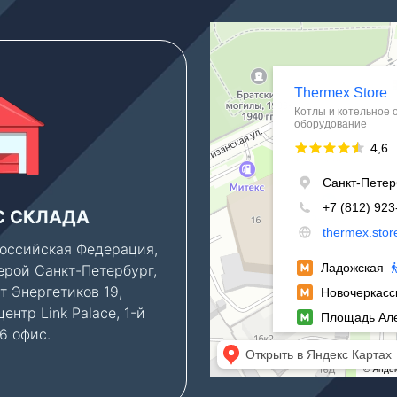
Thermex Store
Котлы и котельное оборудование в
Водонагреватели в Санкт‑Петербур
С СКЛАДА
ПАРКОВКА
оссийская Федерация,
Клиентам, которым ну
ерой Санкт-Петербург,
консультация по новы
т Энергетиков 19,
объектам, мы можем
ентр Link Palace, 1-й
предоставить парково
06 офис.
место во дворе бизнес
— бесплатно.