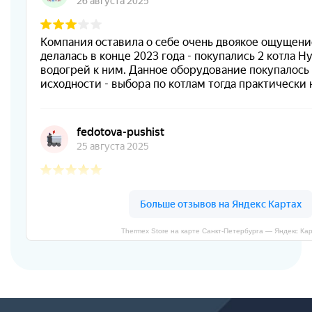
Thermex Store на карте Санкт‑Петербурга — Яндекс Ка