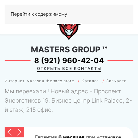
Перейти к содержимому
МЕНЮ
0
MASTERS GROUP
™
8 (921) 960-42-04
ОТКРЫТЬ ВСЕ КОНТАКТЫ
Интернет-магазин thermex.store
Каталог
Запчасти
Мы переехали ! Новый адрес - Проспект
Энергетиков 19, Бизнес центр Link Palace, 2-
й этаж, 215 офис.
Гарантия
6 месяцев
при установке