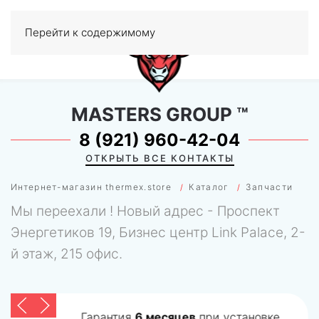
Перейти к содержимому
МЕНЮ
0
MASTERS GROUP
™
8 (921) 960-42-04
ОТКРЫТЬ ВСЕ КОНТАКТЫ
Интернет-магазин thermex.store
Каталог
Запчасти
Мы переехали ! Новый адрес - Проспект
Энергетиков 19, Бизнес центр Link Palace, 2-
й этаж, 215 офис.
Гарантия
6 месяцев
при установке