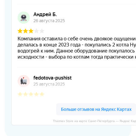
Thermex Store на карте Санкт‑Петербурга — Яндекс Ка