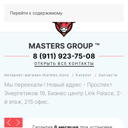
Перейти к содержимому
МЕНЮ
0
MASTERS GROUP
™
8 (911) 923-75-08
ОТКРЫТЬ ВСЕ КОНТАКТЫ
Интернет-магазин thermex.store
Каталог
Запчасти
Мы переехали ! Новый адрес - Проспект
Энергетиков 19, Бизнес центр Link Palace, 2-
й этаж, 215 офис.
Гарантия
6 месяцев
при установке