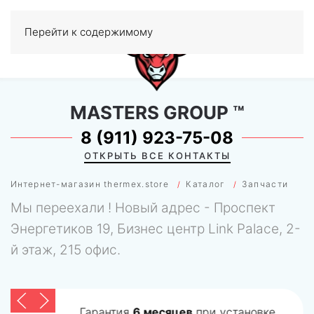
Перейти к содержимому
МЕНЮ
0
MASTERS GROUP
™
8 (911) 923-75-08
ОТКРЫТЬ ВСЕ КОНТАКТЫ
Интернет-магазин thermex.store
Каталог
Запчасти
Мы переехали ! Новый адрес - Проспект
Энергетиков 19, Бизнес центр Link Palace, 2-
й этаж, 215 офис.
Гарантия
6 месяцев
при установке