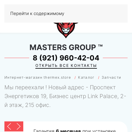
Перейти к содержимому
МЕНЮ
0
MASTERS GROUP
™
8 (921) 960-42-04
ОТКРЫТЬ ВСЕ КОНТАКТЫ
Интернет-магазин thermex.store
Каталог
Запчасти
Мы переехали ! Новый адрес - Проспект
Энергетиков 19, Бизнес центр Link Palace, 2-
й этаж, 215 офис.
Гарантия
6 месяцев
при установке