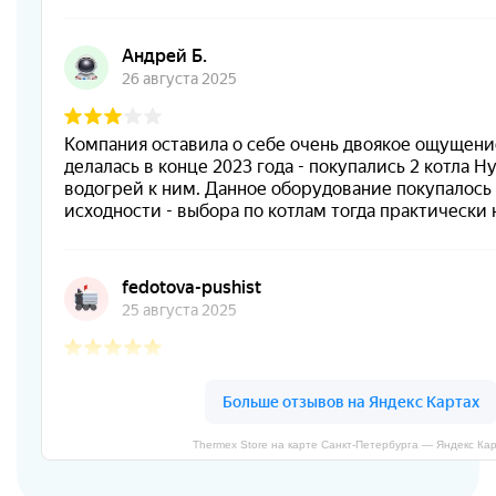
Thermex Store на карте Санкт‑Петербурга — Яндекс Ка