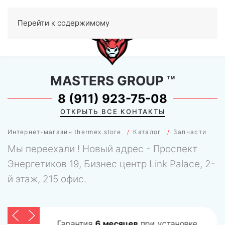
Перейти к содержимому
МЕНЮ
0
MASTERS GROUP
™
8 (911) 923-75-08
ОТКРЫТЬ ВСЕ КОНТАКТЫ
Интернет-магазин thermex.store
Каталог
Запчасти
Мы переехали ! Новый адрес - Проспект
Энергетиков 19, Бизнес центр Link Palace, 2-
й этаж, 215 офис.
Гарантия
6 месяцев
при установке