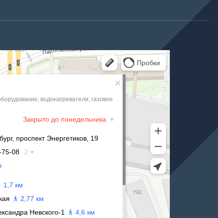
 Санкт‑Петербурге
ге
жна
м
чное