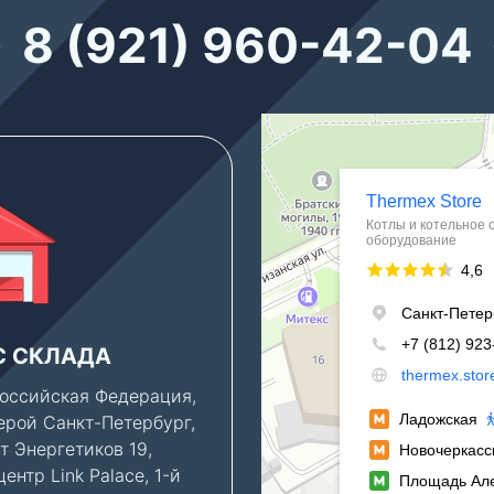
8 (921) 960-42-04
Thermex Store
Котлы и котельное оборудование в
Водонагреватели в Санкт‑Петербур
С СКЛАДА
ПАРКОВКА
оссийская Федерация,
Клиентам, которым ну
ерой Санкт-Петербург,
консультация по новы
т Энергетиков 19,
объектам, мы можем
ентр Link Palace, 1-й
предоставить парково