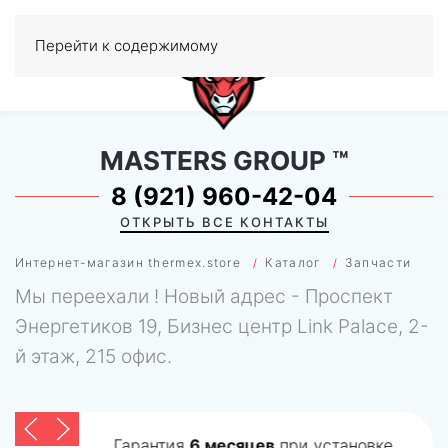
Перейти к содержимому
МЕНЮ
0
MASTERS GROUP
™
8 (921) 960-42-04
ОТКРЫТЬ ВСЕ КОНТАКТЫ
Интернет-магазин thermex.store
Каталог
Запчасти
Мы переехали ! Новый адрес - Проспект
Энергетиков 19, Бизнес центр Link Palace, 2-
й этаж, 215 офис.
Гарантия
6 месяцев
при установке