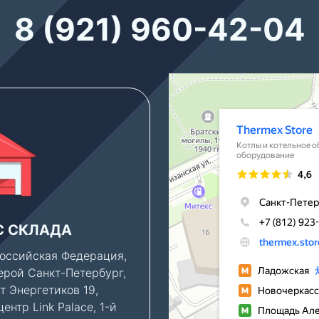
8 (921) 960-42-04
Thermex Store
Котлы и котельное оборудование в
Водонагреватели в Санкт‑Петербур
С СКЛАДА
ПАРКОВКА
оссийская Федерация,
Клиентам, которым ну
ерой Санкт-Петербург,
консультация по новы
т Энергетиков 19,
объектам, мы можем
ентр Link Palace, 1-й
предоставить парково