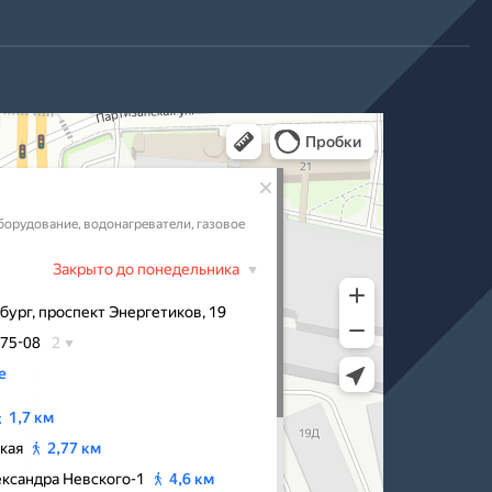
 Санкт‑Петербурге
ге
жна
м
чное