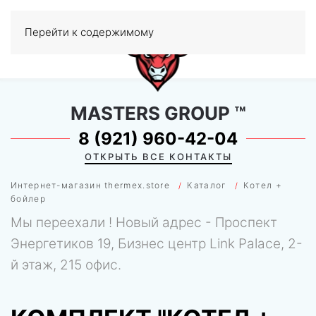
Перейти к содержимому
МЕНЮ
0
MASTERS GROUP
™
8 (921) 960-42-04
ОТКРЫТЬ ВСЕ КОНТАКТЫ
Интернет-магазин thermex.store
Каталог
Котел +
бойлер
Мы переехали ! Новый адрес - Проспект
Энергетиков 19, Бизнес центр Link Palace, 2-
й этаж, 215 офис.