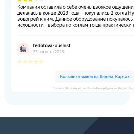
Thermex Store на карте Санкт‑Петербурга — Яндекс Ка