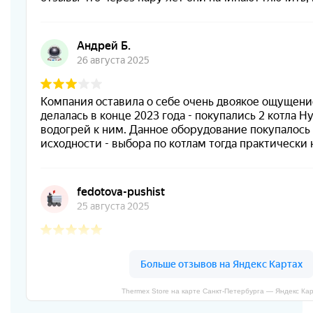
Thermex Store на карте Санкт‑Петербурга — Яндекс Ка