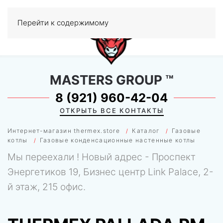
Перейти к содержимому
МЕНЮ
0
MASTERS GROUP
™
8 (921) 960-42-04
ОТКРЫТЬ ВСЕ КОНТАКТЫ
Интернет-магазин thermex.store
Каталог
Газовые
котлы
Газовые конденсационные настенные котлы
Мы переехали ! Новый адрес - Проспект
Энергетиков 19, Бизнес центр Link Palace, 2-
й этаж, 215 офис.