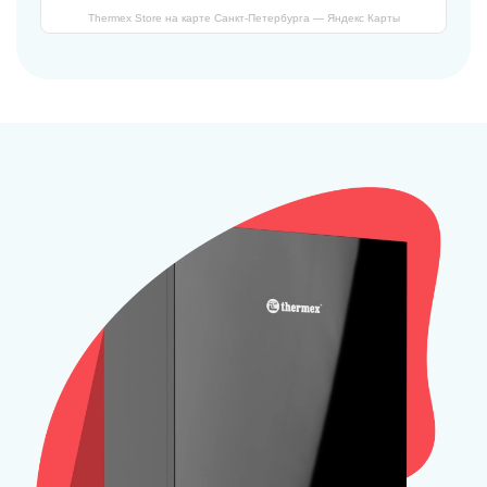
Thermex Store на карте Санкт‑Петербурга — Яндекс Карты