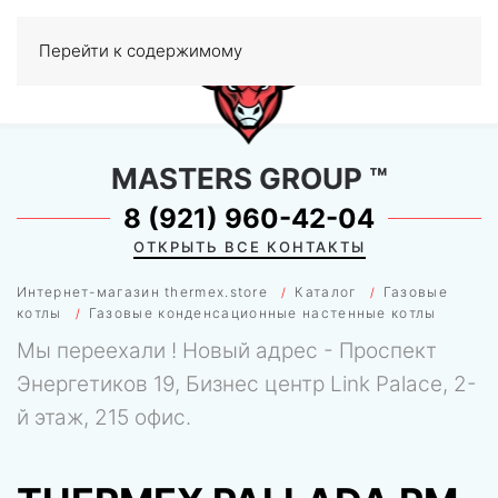
Перейти к содержимому
МЕНЮ
0
MASTERS GROUP
™
8 (921) 960-42-04
ОТКРЫТЬ ВСЕ КОНТАКТЫ
Интернет-магазин thermex.store
Каталог
Газовые
котлы
Газовые конденсационные настенные котлы
Мы переехали ! Новый адрес - Проспект
Энергетиков 19, Бизнес центр Link Palace, 2-
й этаж, 215 офис.