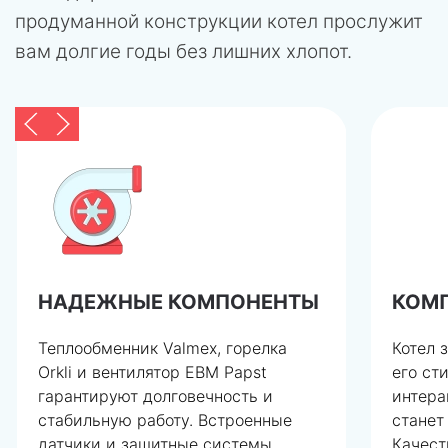
продуманной конструкции котел прослужит
вам долгие годы без лишних хлопот.
НАДЕЖНЫЕ КОМПОНЕНТЫ
КОМ
Теплообменник Valmex, горелка
Котел 
Orkli и вентилятор EBM Papst
его ст
гарантируют долговечность и
интера
стабильную работу. Встроенные
станет
датчики и защитные системы
Качест