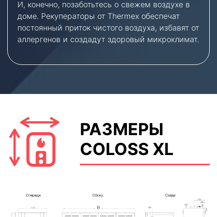
И, конечно, позаботьтесь о свежем воздухе в
доме. Рекуператоры от Thermex обеспечат
постоянный приток чистого воздуха, избавят от
аллергенов и создадут здоровый микроклимат.
РАЗМЕРЫ
COLOSS XL