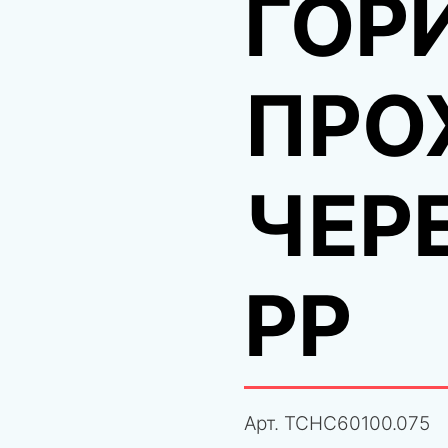
ГОР
ПРО
ЧЕР
PP
Арт.
TCHC60100.075