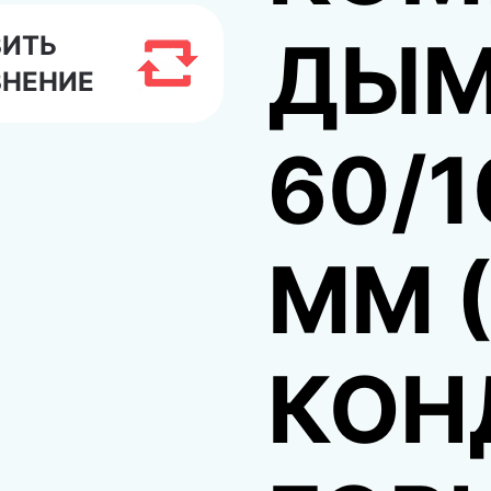
ДЫМ
ВИТЬ
ВНЕНИЕ
60/1
ММ 
КОНД