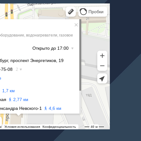
 Санкт‑Петербурге
ге
жна
м
чное
 центра