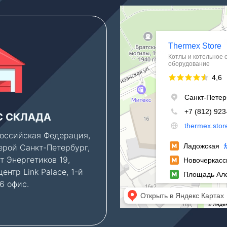
Thermex Store
Котлы и котельное оборудование в
Водонагреватели в Санкт‑Петербур
С СКЛАДА
ПАРКОВКА
оссийская Федерация,
Клиентам, которым ну
ерой Санкт-Петербург,
консультация по новы
т Энергетиков 19,
объектам, мы можем
ентр Link Palace, 1-й
предоставить парково
06 офис.
место во дворе бизнес
— бесплатно.