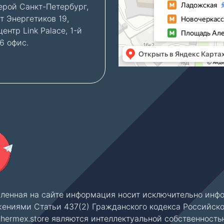
ерой Санкт-Петербург,
консультация по новы
т Энергетиков 19,
объектам, мы можем
ентр Link Palace, 1-й
предоставить парково
06 офис.
место во дворе бизнес
— бесплатно.
вленная на сайте информация носит исключительно инфо
ениями Статьи 437(2) Гражданского кодекса Российск
thermex.store являются интеллектуальной собственность