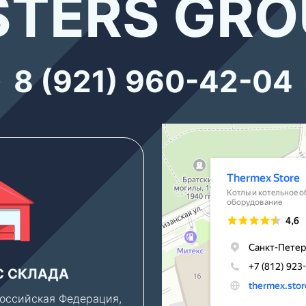
TERS GRO
8 (921) 960-42-04
Thermex Store
Котлы и котельное оборудование в
Водонагреватели в Санкт‑Петербур
С СКЛАДА
ПАРКОВКА
оссийская Федерация,
Клиентам, которым ну