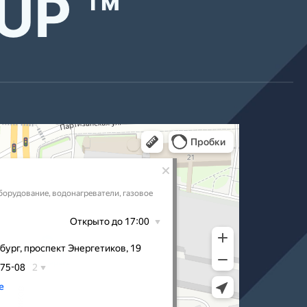
UP ™
 Санкт‑Петербурге
ге
жна